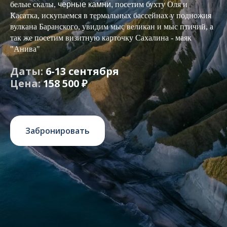
белые скалы,
черные камни,
посетим бухту Оля и
Касатка, искупаемся в термальных бассейнах у подножия
вулкана Баранского, увидим мыс великан и мыс птичий, а
так же посетим визитную карточку Сахалина - маяк
"Анива"
Даты:
6-13 сентября
Цена:
158 500 ₽
Забронировать