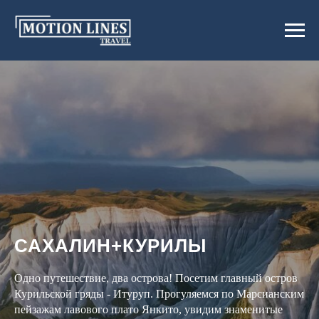
САХАЛИН+КУРИЛЫ
Одно путешествие, два острова! Посетим главный остров
Курильской гряды - Итуруп. Прогуляемся по Марсианским
пейзажам лавового плато Янкито, увидим знаменитые